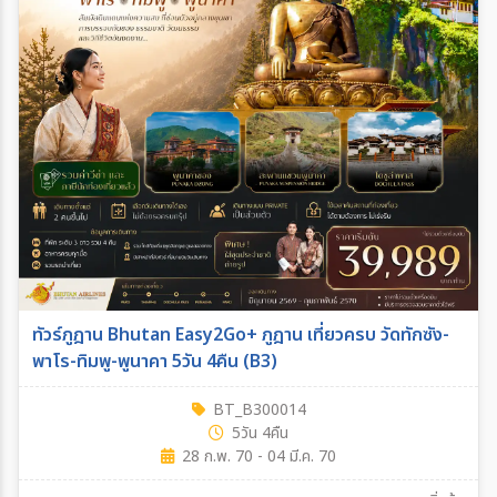
ค้นหาเมือง
ตั้งแต่วันที่
ถึงวันที่
ระหว่าง
ทัวร์ภูฎาน Bhutan Easy2Go+ ภูฎาน เที่ยวครบ วัดทักซัง-
ค้นหา
พาโร-ทิมพู-พูนาคา 5วัน 4คืน (B3)
BT_B300014
5วัน 4คืน
28 ก.พ. 70 - 04 มี.ค. 70