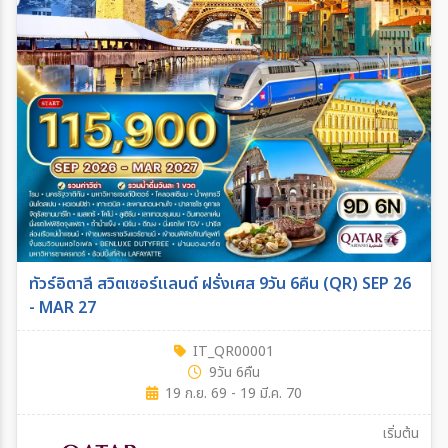
ทัวร์อิตาลี สวิตเซอร์แลนด์ ฝรั่งเศส 9วัน 6คืน (QR) SEP 26
- MAR 27
IT_QR00001
9วัน 6คืน
19 ก.ย. 69 - 19 มี.ค. 70
เริ่มต้น