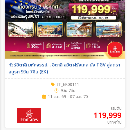
ทัวร์อิตาลี มหัศจรรย์... อิตาลี สวิต ฝรั่งเศส นั่ง TGV สู่สตรา
สบูร์ก 9วัน 7คืน (EK)
IT_EK00111
9วัน 7คืน
11 ต.ค. 69 - 07 ม.ค. 70
เริ่มต้น
119,999
บาท/ท่าน