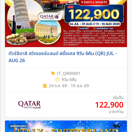
ทัวร์อิตาลี สวิตเซอร์แลนด์ ฝรั่งเศส 9วัน 6คืน (QR) JUL -
AUG 26
IT_QR00001
9วัน 6คืน
24 ก.ค. 69 - 19 ส.ค. 69
เริ่มต้น
122,900
บาท/ท่าน