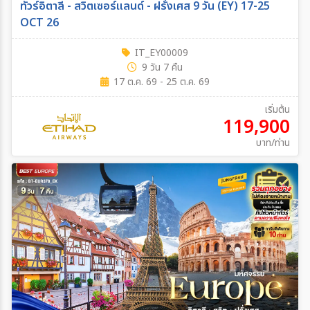
ทัวร์อิตาลี - สวิตเซอร์แลนด์ - ฝรั่งเศส 9 วัน (EY) 17-25
OCT 26
IT_EY00009
9 วัน 7 คืน
17 ต.ค. 69 - 25 ต.ค. 69
เริ่มต้น
119,900
บาท/ท่าน