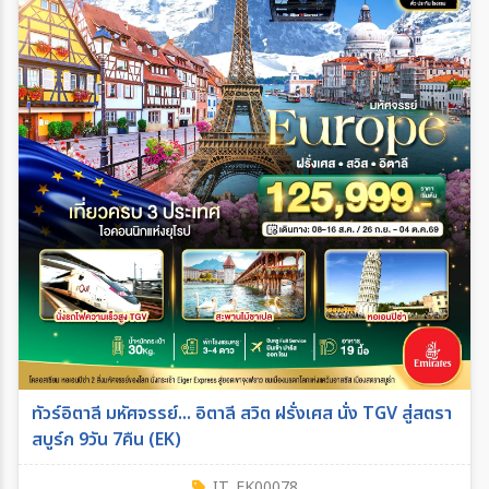
ทัวร์อิตาลี มหัศจรรย์... อิตาลี สวิต ฝรั่งเศส นั่ง TGV สู่สตรา
สบูร์ก 9วัน 7คืน (EK)
IT_EK00078