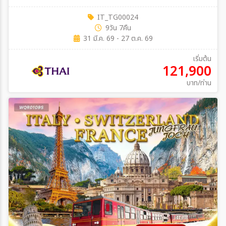
IT_TG00024
9วัน 7คืน
31 มี.ค. 69 - 27 ต.ค. 69
เริ่มต้น
121,900
บาท/ท่าน