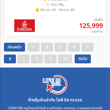
9วัน 7คืน
08 ส.ค. 69 - 04 ต.ค. 69
เริ่มต้น
125,999
บาท/ท่าน
ก่อนหน้า
1
2
3
4
5
6
7
8
9
10
ถัดไป
ห้างหุ้นส่วนจำกัด ไลฟ์ อีส ทราเวล
1299/168 หมู่บ้านคาซ่าวิลล์ รามคำแหง-วงแหวน 2 ถนนเคหะร่มเกล้า