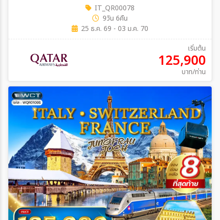
IT_QR00078
9วัน 6คืน
25 ธ.ค. 69 - 03 ม.ค. 70
เริ่มต้น
125,900
บาท/ท่าน