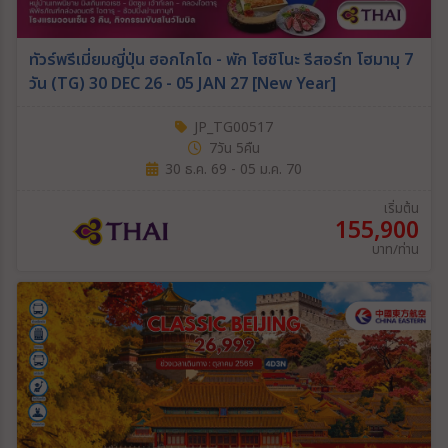
ทัวร์พรีเมี่ยมญี่ปุ่น ฮอกไกโด - พัก โฮชิโนะ รีสอร์ท โฮมามุ 7
วัน (TG) 30 DEC 26 - 05 JAN 27 [New Year]
JP_TG00517
7วัน 5คืน
30 ธ.ค. 69 - 05 ม.ค. 70
เริ่มต้น
155,900
บาท/ท่าน