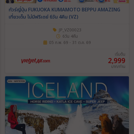
ทัวร์ญี่ปุ่น FUKUOKA KUMAMOTO BEPPU AMAZING
เที่ยวเต็ม ไม่มีฟรีเดย์ 6วัน 4คืน (VZ)
JP_VZ00023
6วัน 4คืน
05 ก.พ. 69 - 31 ต.ค. 69
เริ่มต้น
2,999
บาท/ท่าน