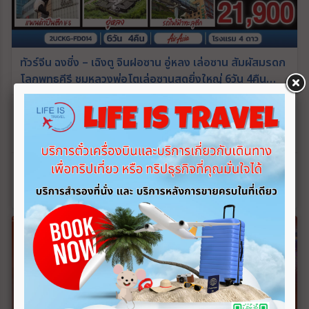
ทัวร์จีน ฉงชิ่ง – เฉิงตู จินฝอซาน อู่หลง เล่อซาน สัมผัสมรดก
โลกพุทธคีรี ชมหลวงพ่อโตเล่อซานสุดยิ่งใหญ่ 6วัน 4คืน
(FD)
CN_FD00335
6วัน 4คืน
04 ก.ย. 69 - 05 ม.ค. 70
เริ่มต้น
21,900
บาท/ท่าน