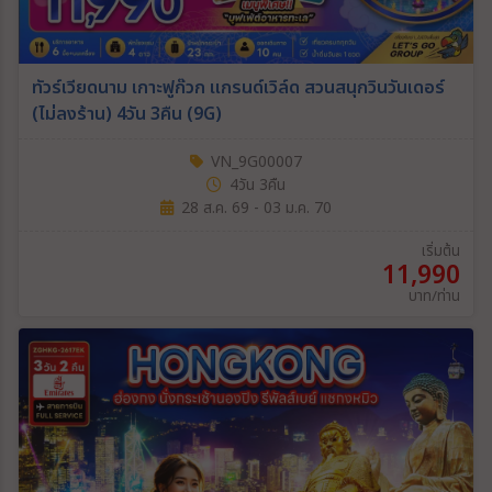
ทัวร์เวียดนาม เกาะฟูก๊วก แกรนด์เวิล์ด สวนสนุกวินวันเดอร์
(ไม่ลงร้าน) 4วัน 3คืน (9G)
VN_9G00007
4วัน 3คืน
28 ส.ค. 69 - 03 ม.ค. 70
เริ่มต้น
11,990
บาท/ท่าน