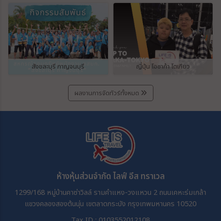
สังขละบุรี กาญจนบุรี
ญี่ปุ่น โอซาก้า โตเกียว
ผลงานการจัดทัวร์ทั้งหมด
ห้างหุ้นส่วนจำกัด ไลฟ์ อีส ทราเวล
1299/168 หมู่บ้านคาซ่าวิลล์ รามคำแหง-วงแหวน 2 ถนนเคหะร่มเกล้า
แขวงคลองสองต้นนุ่น เขตลาดกระบัง กรุงเทพมหานคร 10520
Tax ID : 0103552012108