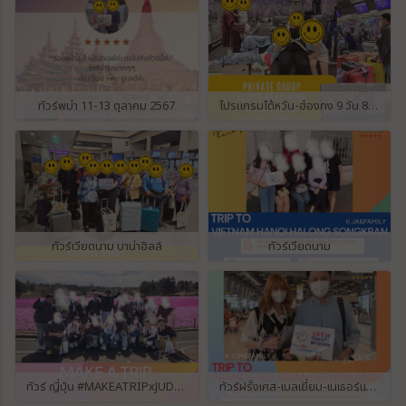
ทัวร์พม่า 11-13 ตุลาคม 2567
โปรแกรมไต้หวัน-ฮ่องกง 9 วัน 8 คืน
ทัวร์เวียดนาม บาน่าฮิลล์
ทัวร์เวียดนาม
ทัวร์ ญี่ปุ่น #MAKEATRIPxJUDOFLUKE
ทัวร์ฝรั่งเศส-เบลเยี่ยม-เนเธอร์แลนด์