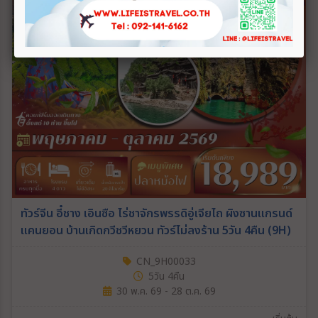
ทัวร์จีน อี๋ชาง เอินซือ ไร่ชาจักรพรรดิอู่เจียไถ ผิงซานแกรนด์
แคนยอน บ้านเกิดกวีชวีหยวน ทัวร์ไม่ลงร้าน 5วัน 4คืน (9H)
CN_9H00033
5วัน 4คืน
30 พ.ค. 69 - 28 ต.ค. 69