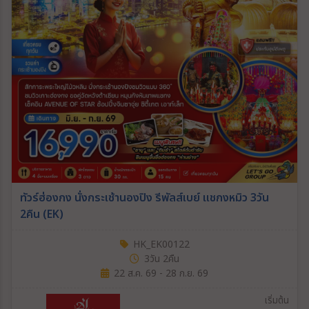
ทัวร์ฮ่องกง นั่งกระเช้านองปิง รีพัลส์เบย์ แชกงหมิว 3วัน
2คืน (EK)
HK_EK00122
3วัน 2คืน
22 ส.ค. 69 - 28 ก.ย. 69
เริ่มต้น