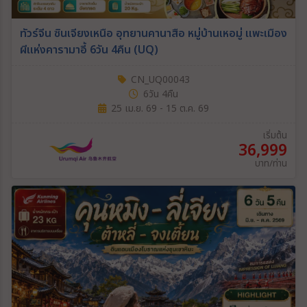
ทัวร์จีน ซินเจียงเหนือ อุทยานคานาสือ หมู่บ้านเหอมู่ แพะเมือง
ผีแห่งคารามาอี้ 6วัน 4คืน (UQ)
CN_UQ00043
6วัน 4คืน
25 เม.ย. 69 - 15 ต.ค. 69
เริ่มต้น
36,999
บาท/ท่าน